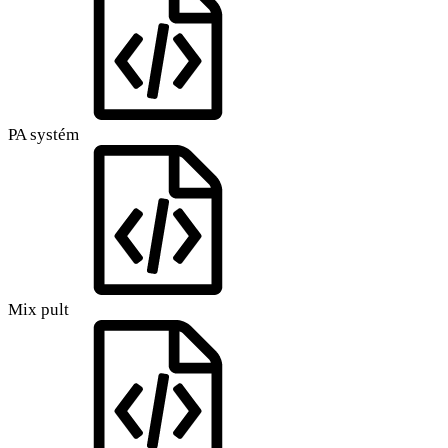
PA systém
Mix pult