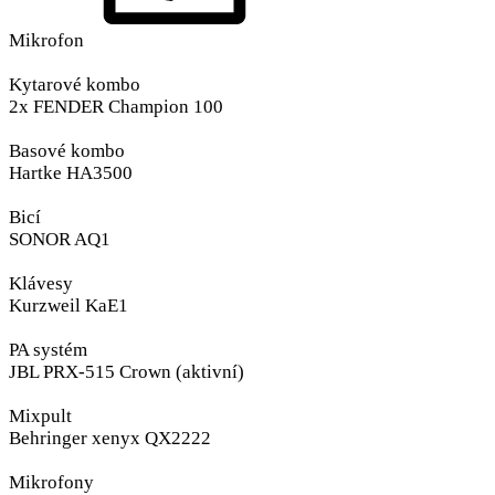
Mikrofon
Kytarové kombo
2x FENDER Champion 100
Basové kombo
Hartke HA3500
Bicí
SONOR AQ1
Klávesy
Kurzweil KaE1
PA systém
JBL PRX-515 Crown (aktivní)
Mixpult
Behringer xenyx QX2222
Mikrofony