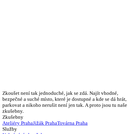
Zkoušet není tak jednoduché, jak se zdá. Najít vhodné,
bezpečné a suché místo, které je dostupné a kde se dá hrát,
parkovat a nikoho nerušit není jen tak. A proto jsou tu naše
zkušebny.
Zkušebny
Ateliéry Praha
Jižák Praha
Továrna Praha
Služby