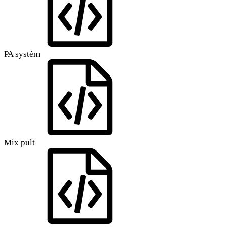
PA systém
Mix pult