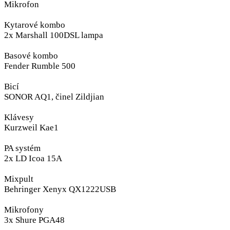
Mikrofon
Kytarové kombo
2x Marshall 100DSL lampa
Basové kombo
Fender Rumble 500
Bicí
SONOR AQ1, činel Zildjian
Klávesy
Kurzweil Kae1
PA systém
2x LD Icoa 15A
Mixpult
Behringer Xenyx QX1222USB
Mikrofony
3x Shure PGA48