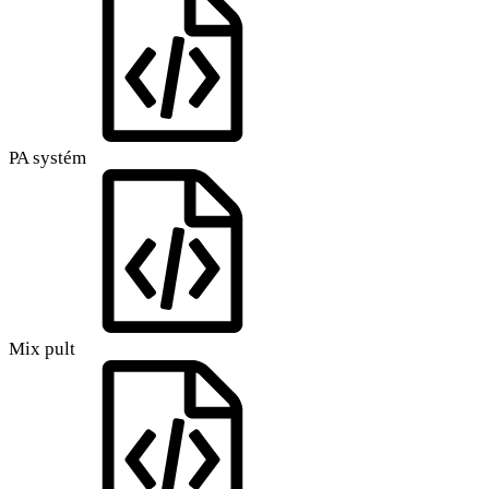
PA systém
Mix pult