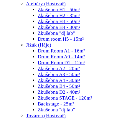
Ateliéry (Hostivař)
Zkušebna H1 - 50m²
Zkušebna H2 - 35m²
Zkušebna H3 - 50m²
Zkušebna H4 - 30m²
Zkušebna "dj.lab"
Drum room H5 - 15m²
Jižák (Háje)
Drum Room A1 - 16m²
Drum Room A9 - 14m²
Drum Room D1 - 12m²
Zkušebna A2 - 20m²
Zkušebna A3 - 50m²
Zkušebna A4 - 30m²
Zkušebna B4 - 50m²
Zkušebna D2 - 40m²
Zkušebna STAGE - 120m²
Backstage - 25m²
Zkušebna "dj.lab"
Továrna (Hostivař)